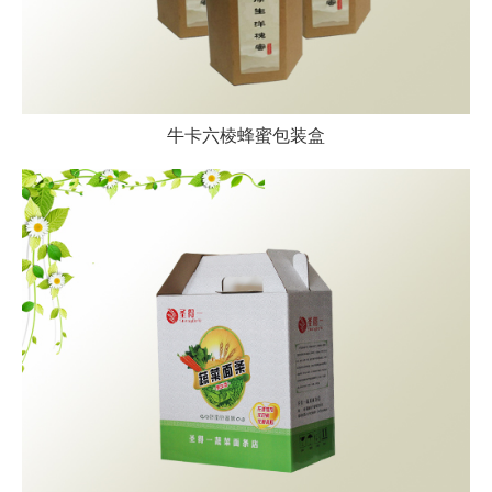
牛卡六棱蜂蜜包装盒