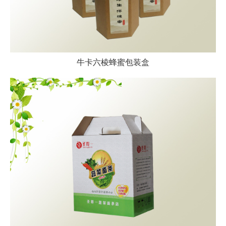
牛卡六棱蜂蜜包装盒