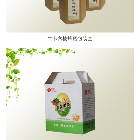
牛卡六棱蜂蜜包装盒