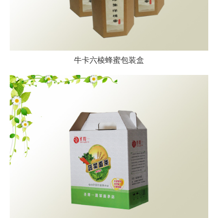
牛卡六棱蜂蜜包装盒