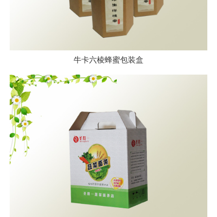
牛卡六棱蜂蜜包装盒