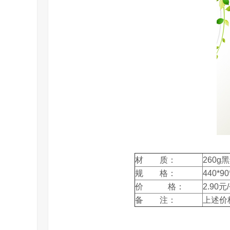
材 质：
260
规 格：
440*90
价 格：
2.90元
备 注：
上述价