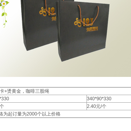
g黑卡+烫黄金，咖啡三股绳
*330
340*90*330
/个
2.40元/个
格为起订量为2000个以上价格