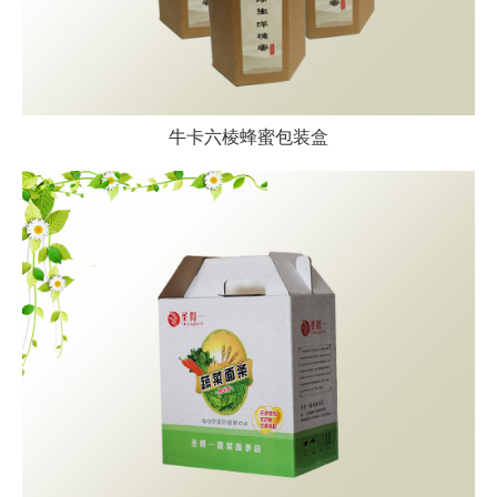
牛卡六棱蜂蜜包装盒