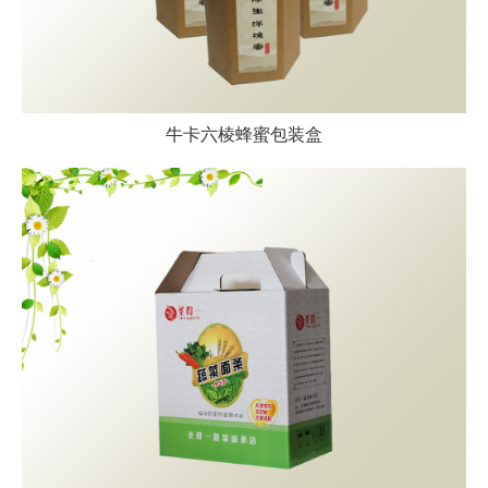
牛卡六棱蜂蜜包装盒