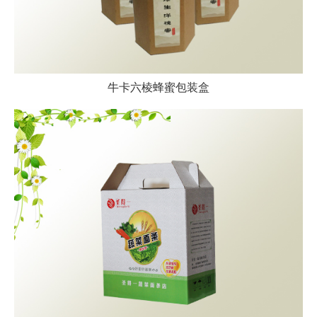
牛卡六棱蜂蜜包装盒