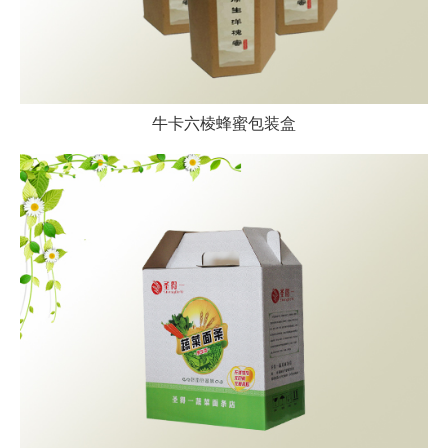
牛卡六棱蜂蜜包装盒