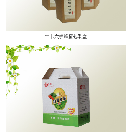
牛卡六棱蜂蜜包装盒