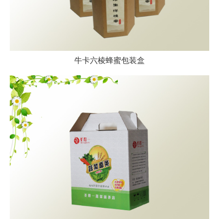
牛卡六棱蜂蜜包装盒