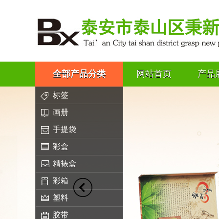
全部产品分类
网站首页
产品
标签
画册
手提袋
彩盒
精裱盒
彩箱
塑料
胶带