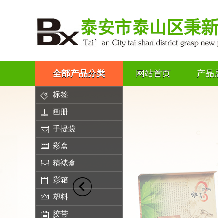
全部产品分类
网站首页
产品
标签
画册
手提袋
彩盒
精裱盒
彩箱
塑料
胶带