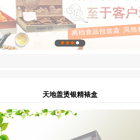
天地盖烫银精裱盒