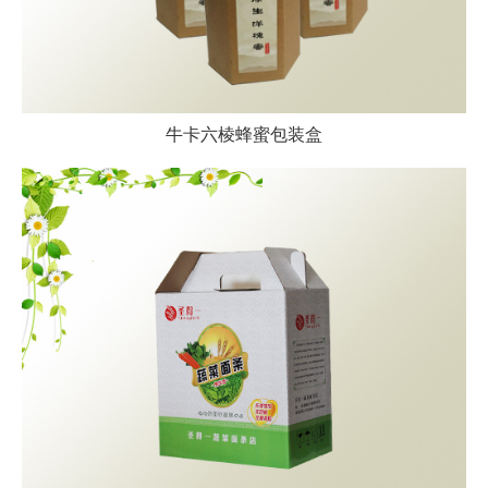
牛卡六棱蜂蜜包装盒