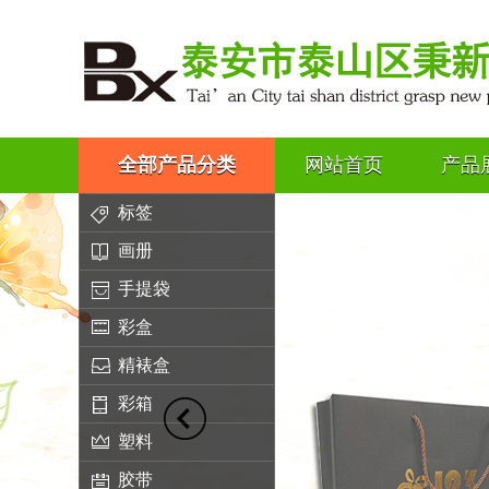
全部产品分类
网站首页
产品
标签
画册
手提袋
彩盒
精裱盒
彩箱
塑料
胶带