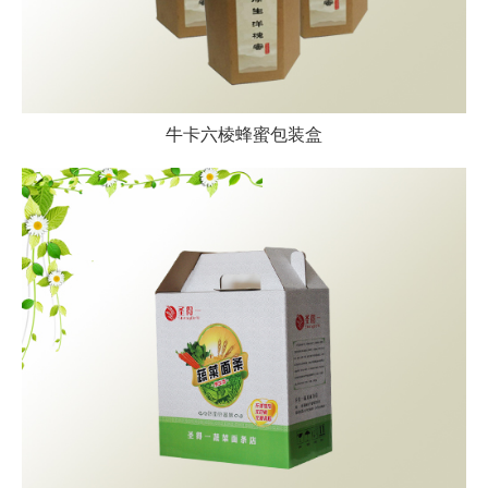
牛卡六棱蜂蜜包装盒