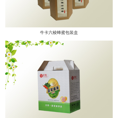
牛卡六棱蜂蜜包装盒