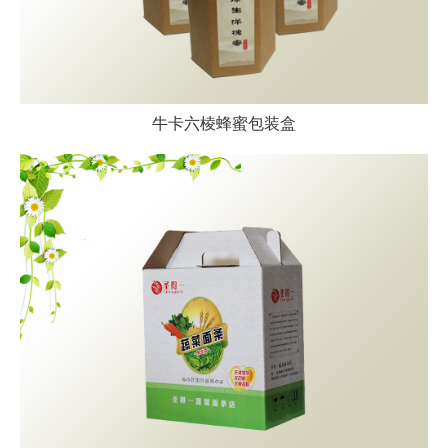
牛卡六棱蜂蜜包装盒