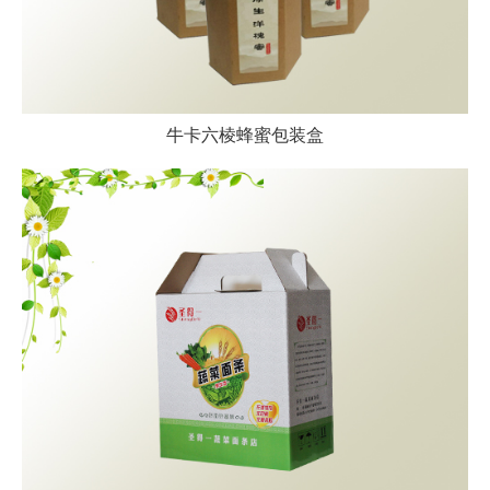
牛卡六棱蜂蜜包装盒