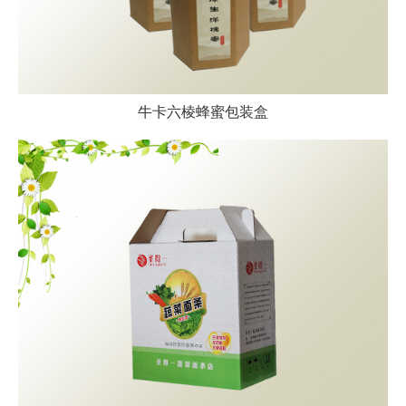
牛卡六棱蜂蜜包装盒