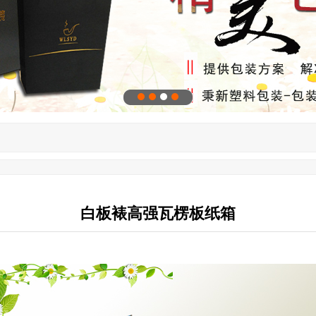
白板裱高强瓦楞板纸箱