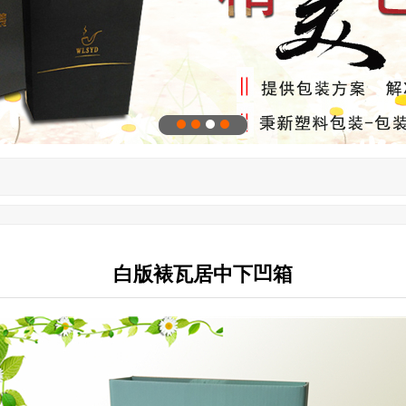
白版裱瓦居中下凹箱