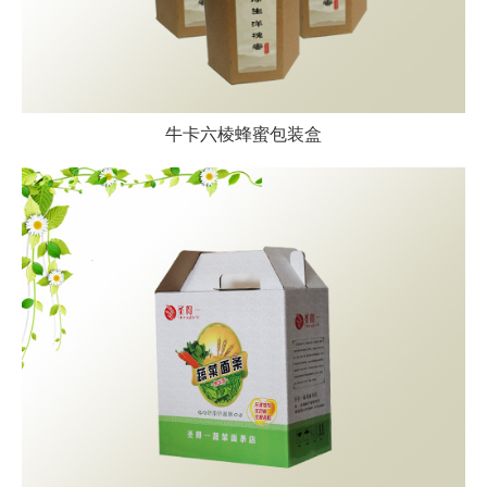
牛卡六棱蜂蜜包装盒