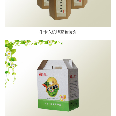
牛卡六棱蜂蜜包装盒