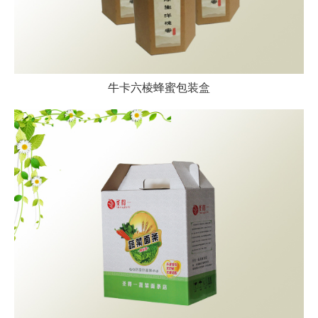
牛卡六棱蜂蜜包装盒