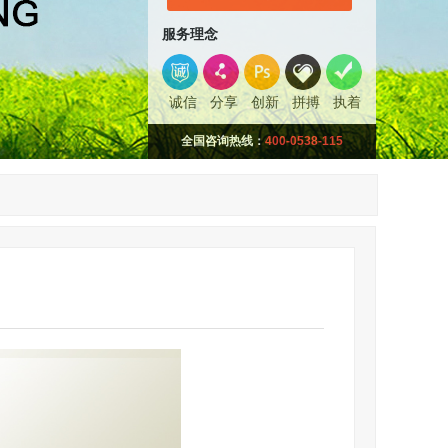
服务理念
诚信
分享
创新
拼搏
执着
全国咨询热线：
400-0538-115