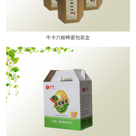
牛卡六棱蜂蜜包装盒