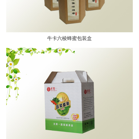
牛卡六棱蜂蜜包装盒