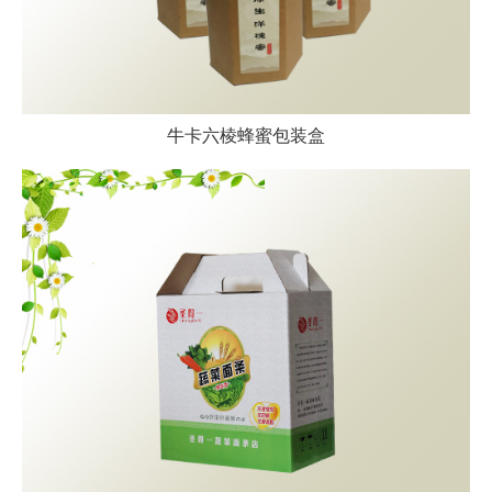
牛卡六棱蜂蜜包装盒