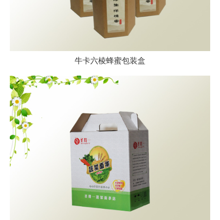
牛卡六棱蜂蜜包装盒