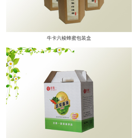
牛卡六棱蜂蜜包装盒