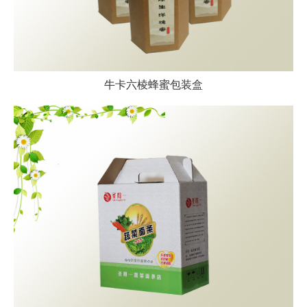
牛卡六棱蜂蜜包装盒