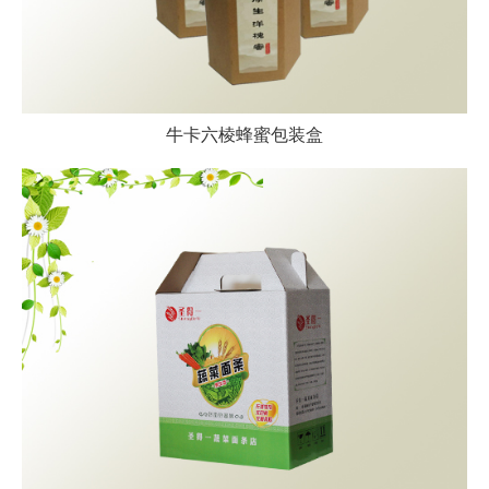
牛卡六棱蜂蜜包装盒