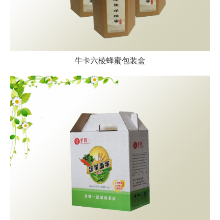
牛卡六棱蜂蜜包装盒