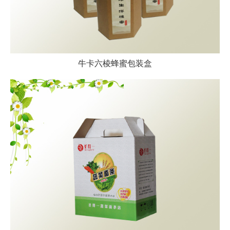
牛卡六棱蜂蜜包装盒