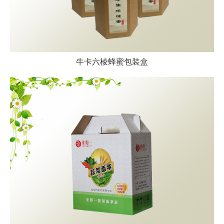
牛卡六棱蜂蜜包装盒