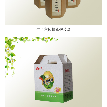
牛卡六棱蜂蜜包装盒