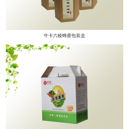
牛卡六棱蜂蜜包装盒