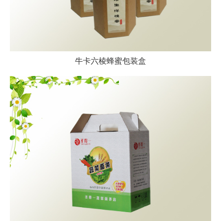
牛卡六棱蜂蜜包装盒