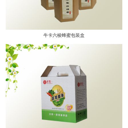
牛卡六棱蜂蜜包装盒