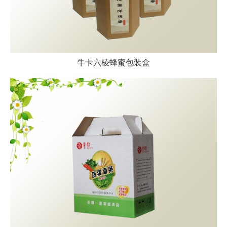
牛卡六棱蜂蜜包装盒